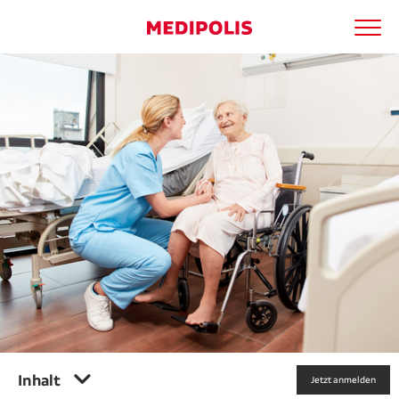
Men
Medipolis entdecken
Suchbegriff
Ärzte
Suche
Patienten
Kliniken
Apotheken
Kooperationen
Karriere
Inhalt
Jetzt anmelden