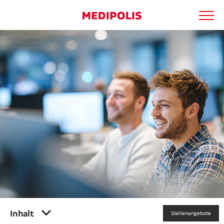
Men
Medipolis entdecken
Suchbegriff
Ärzte
Suche
Patienten
Kliniken
Apotheken
Kooperationen
Karriere
Inhalt
Stellenangebote