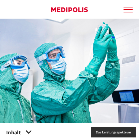
Men
Medipolis entdecken
Suchbegriff
Ärzte
Suche
Patienten
Kliniken
Apotheken
Kooperationen
Karriere
Inhalt
Das Leistungsspektrum