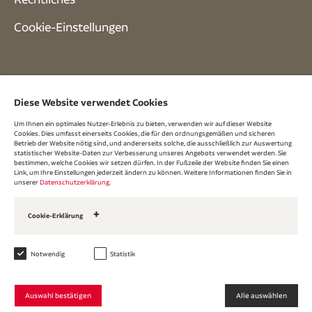
Cookie-Einstellungen
Diese Website verwendet Cookies
Um Ihnen ein optimales Nutzer-Erlebnis zu bieten, verwenden wir auf dieser Website
Cookies. Dies umfasst einerseits Cookies, die für den ordnungsgemäßen und sicheren
Betrieb der Website nötig sind, und andererseits solche, die ausschließlich zur Auswertung
statistischer Website-Daten zur Verbesserung unseres Angebots verwendet werden. Sie
bestimmen, welche Cookies wir setzen dürfen. In der Fußzeile der Website finden Sie einen
Link, um Ihre Einstellungen jederzeit ändern zu können. Weitere Informationen finden Sie in
unserer
Datenschutzerklärung
.
Cookie-Erklärung
Unsere Cookies
Über Cookies
Notwendig
Statistik
1. Notwendige Cookies
Wir verwenden Cookies der Kategorie »Notwendig«, um die Funktionalität und
Sicherheit unserer Website zu gewährleisten.
Auswahl bestätigen
Alle auswählen
2. Statistische Cookies