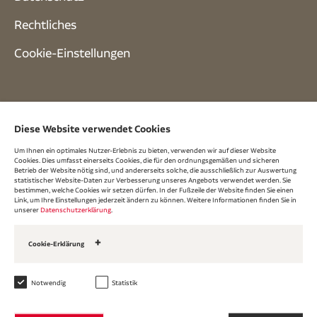
Rechtliches
Cookie-Einstellungen
Diese Website verwendet Cookies
Um Ihnen ein optimales Nutzer-Erlebnis zu bieten, verwenden wir auf dieser Website
Cookies. Dies umfasst einerseits Cookies, die für den ordnungsgemäßen und sicheren
Betrieb der Website nötig sind, und andererseits solche, die ausschließlich zur Auswertung
statistischer Website-Daten zur Verbesserung unseres Angebots verwendet werden. Sie
bestimmen, welche Cookies wir setzen dürfen. In der Fußzeile der Website finden Sie einen
Link, um Ihre Einstellungen jederzeit ändern zu können. Weitere Informationen finden Sie in
unserer
Datenschutzerklärung
.
Cookie-Erklärung
Unsere Cookies
Über Cookies
Notwendig
Statistik
1. Notwendige Cookies
Wir verwenden Cookies der Kategorie »Notwendig«, um die Funktionalität und
Sicherheit unserer Website zu gewährleisten.