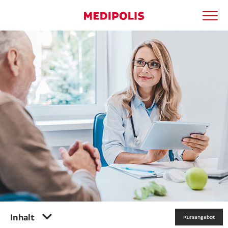
Men
Medipolis entdecken
Suchbegriff
Ärzte
Suche
Patienten
Kliniken
Apotheken
Kooperationen
Karriere
Inhalt
Kursangebot