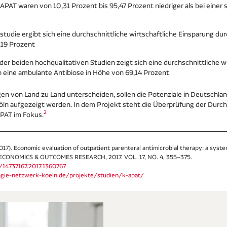
 APAT waren von 10,31 Prozent bis 95,47 Prozent niedriger als bei einer 
tudie ergibt sich eine durchschnittliche wirtschaftliche Einsparung du
,19 Prozent
der beiden hochqualitativen Studien zeigt sich eine durchschnittliche w
 eine ambulante Antibiose in Höhe von 69,14 Prozent
en von Land zu Land unterscheiden, sollen die Potenziale in Deutschland
öln aufgezeigt werden. In dem Projekt steht die Überprüfung der Durc
2
APAT im Fokus.
 (2017). Economic evaluation of outpatient parenteral antimicrobial therapy: a sys
ONOMICS & OUTCOMES RESEARCH, 2017. VOL. 17, NO. 4, 355–375.
/14737167.2017.1360767
ogie-netzwerk-koeln.de/projekte/studien/k-apat/