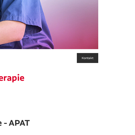
Kontakt
erapie
e - APAT