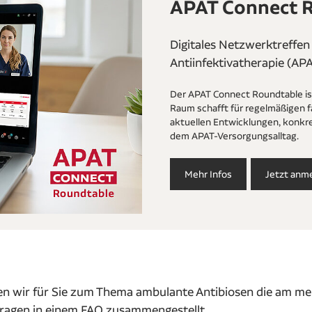
APAT Connect 
Digitales Netzwerktreffen
Antiinfektivatherapie (AP
Der APAT Connect Roundtable ist
Raum schafft für regelmäßigen f
aktuellen Entwicklungen, konkr
dem APAT-Versorgungsalltag.
Mehr Infos
Jetzt anm
n wir für Sie zum Thema ambulante Antibiosen die am me
agen in einem FAQ zusammengestellt.