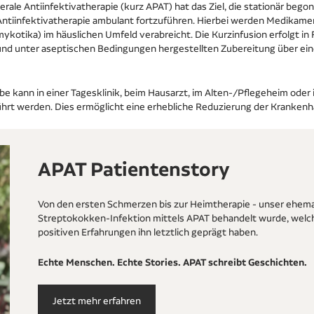
rale Antiinfektivatherapie (kurz APAT) hat das Ziel, die stationär beg
Antiinfektivatherapie ambulant fortzuführen. Hierbei werden Medikamen
mykotika) im häuslichen Umfeld verabreicht. Die Kurzinfusion erfolgt in
 und unter aseptischen Bedingungen hergestellten Zubereitung über ei
kann in einer Tagesklinik, beim Hausarzt, im Alten-/Pflegeheim oder i
t werden. Dies ermöglicht eine erhebliche Reduzierung der Krankenh
APAT Patientenstory
Von den ersten Schmerzen bis zur Heimtherapie - unser ehemal
Streptokokken-Infektion mittels APAT behandelt wurde, welc
positiven Erfahrungen ihn letztlich geprägt haben.
Echte Menschen. Echte Stories. APAT schreibt Geschichten.
Jetzt mehr erfahren