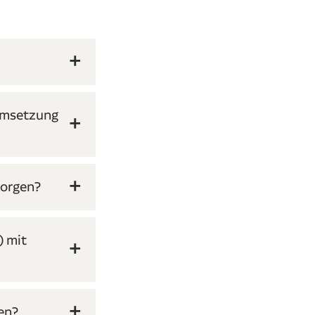
 Umsetzung
sorgen?
) mit
en?