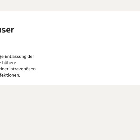
user
ge Entlassung der
e höhere
einer intravenösen
fektionen.