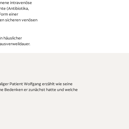
onnene intravenöse
te (Antibiotika,
 Form einer
nen sicheren venösen
n häuslicher
ausverweildauer.
iger Patient Wolfgang erzählt wie seine
he Bedenken er zunächst hatte und welche