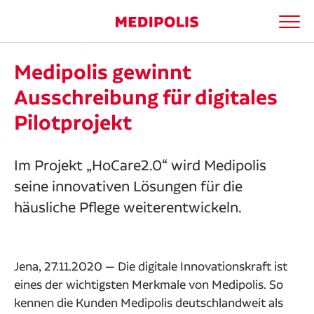
Men
Medipolis entdecken
Suchbegriff
Medipolis gewinnt
Ärzte
Suche
Ausschreibung für digitales
Pilotprojekt
Patienten
Kliniken
Im Projekt „HoCare2.0“ wird Medipolis
seine innovativen Lösungen für die
Apotheken
häusliche Pflege weiterentwickeln.
Kooperationen
Jena, 27.11.2020 — Die digitale Innovationskraft ist
Karriere
eines der wichtigsten Merkmale von Medipolis. So
kennen die Kunden Medipolis deutschlandweit als